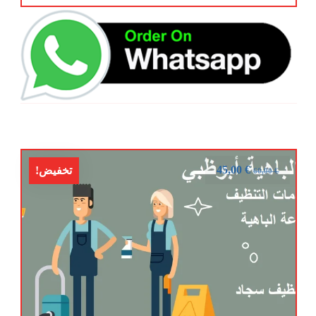
45,00
€
تخفيض!
60,00
€