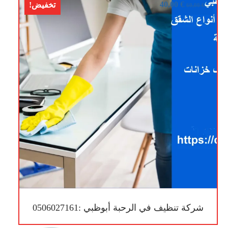
40,00
€
تخفيض!
60,00
€
شركة تنظيف في الرحبة أبوظبي :0506027161