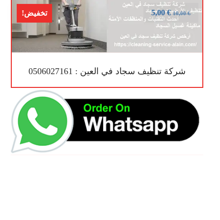
5,00
€
تخفيض!
10,00
€
شركة تنظيف سجاد في العين : 0506027161