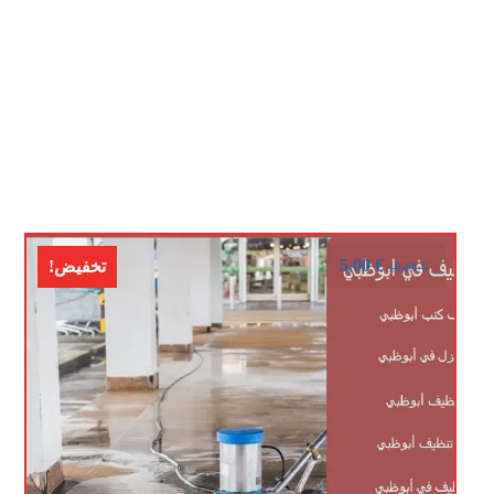
5,00
€
تخفيض!
10,00
€