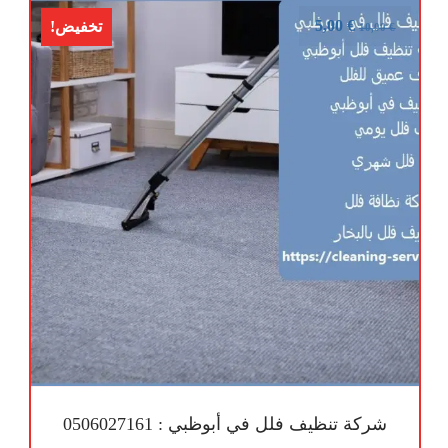
5,00
€
تخفيض!
10,00
€
شركة تنظيف فلل في أبوظبي : 0506027161