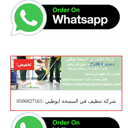
25,00
€
تخفيض!
60,00
€
شركة تنظيف في السمحة ابوظبي :0506027161