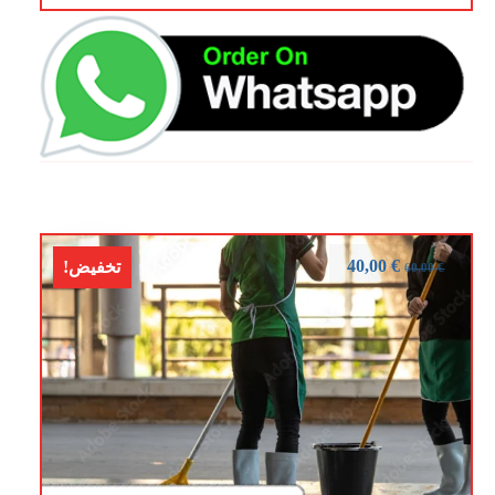
40,00
€
تخفيض!
60,00
€