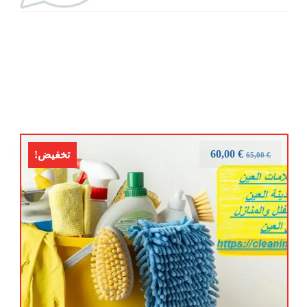
60,00
€
تخفيض!
65,00
€