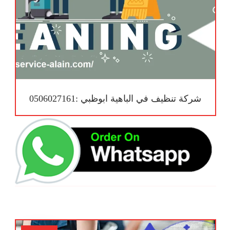
شركة تنظيف في الباهية ابوظبي :0506027161