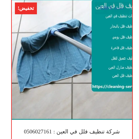
5,00
€
تخفيض!
10,00
€
شركة تنظيف فلل في العين : 0506027161