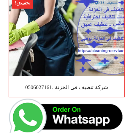
35,00
€
تخفيض!
60,00
€
شركة تنظيف في الخزنة :0506027161