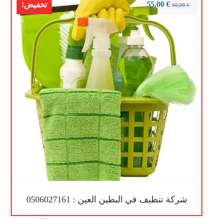
55,00
€
تخفيض!
60,00
€
شركة تنظيف في البطين العين : 0506027161