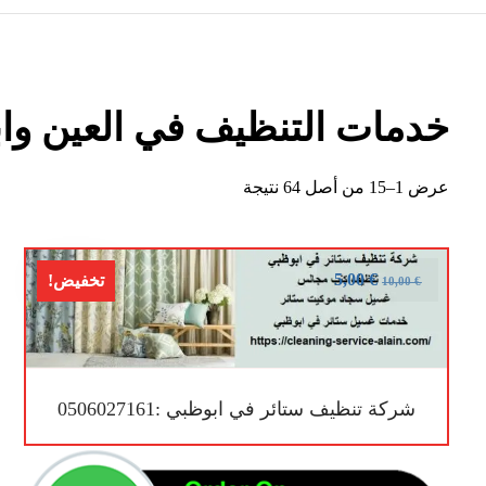
خدمات التنظيف في العين وا
عرض 1–15 من أصل 64 نتيجة
5,00
€
تخفيض!
10,00
€
شركة تنظيف ستائر في ابوظبي :0506027161