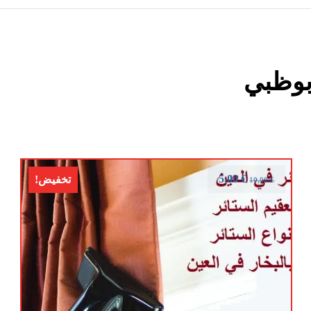
بوظبي
5,00
€
تخفيض!
10,00
€