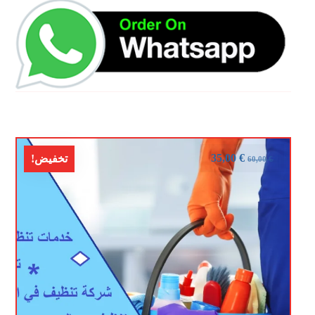
35,00
€
تخفيض!
60,00
€