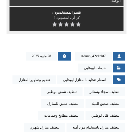
الوقت.
تقييم المستخدمون:
كن أول المصوتون !
Admin_42v1nht7
28 مايو، 2025
خدمات ابوظبي
اسعار تنظيف المنازل ابوظبي
تعقيم وتطهير المنازل
تنظيف سجاد وستائر
تنظيف شقق ابوظبي
تنظيف صديق للبيئة
تنظيف عميق للمنازل
تنظيف فلل ابوظبي
تنظيف مطابخ وحمامات
تنظيف منازل باستخدام مواد آمنة
تنظيف منازل شهري