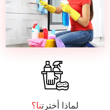
لماذا أخترت
نا؟