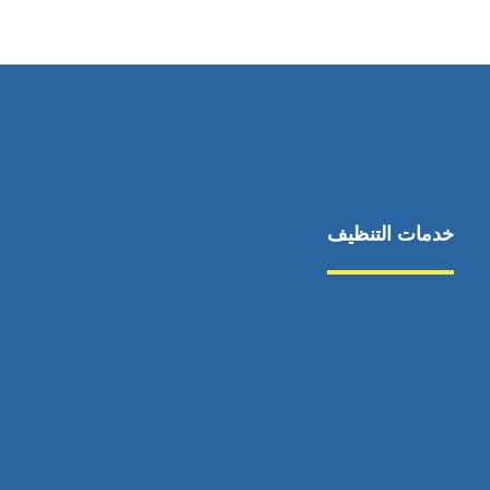
خدمات التنظيف
مكافحة الآفات
مركبة
بناء
غسيل سيارة
صيانة
تجاري
عادي
خدمات
الداخلية
الخارج
اتصال
لورم