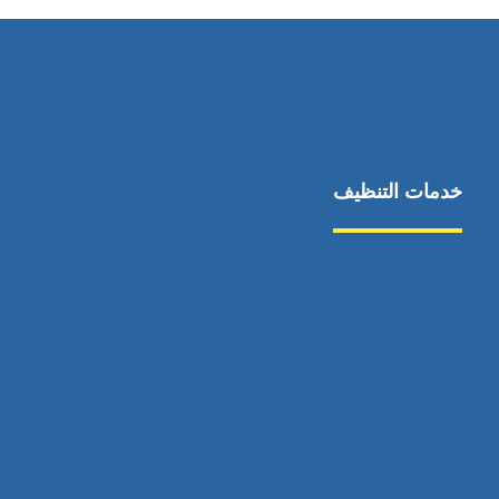
خدمات التنظيف
مكافحة الآفات
مركبة
بناء
غسيل سيارة
صيانة
تجاري
عادي
خدمات
الداخلية
الخارج
اتصال
لورم
معلومات
الخارج