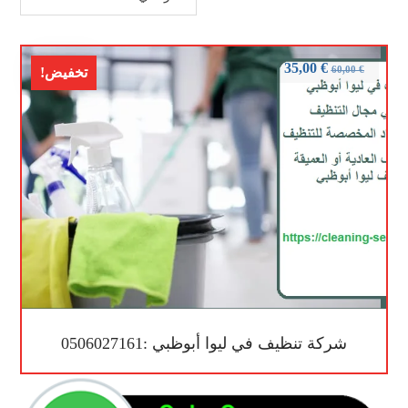
35,00
€
60,00
€
تخفيض!
شركة تنظيف في ليوا أبوظبي :0506027161