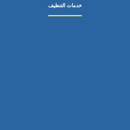
خدمات التنظيف
مكافحة الآفات
مركبة
بناء
غسيل سيارة
صيانة
تجاري
عادي
خدمات
الداخلية
الخارج
اتصال
لورم
معلومات
الخارج
خدمات
خدمات ساخنة