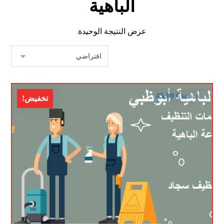
الباهية
عرض النتيجة الوحيدة
45,00
€
60,00
€
تخفيض!