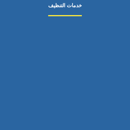
خدمات التنظيف
مكافحة الآفات
مركبة
بناء
غسيل سيارة
صيانة
تجاري
عادي
خدمات
الداخلية
الخارج
اتصال
لورم
معلومات
الخارج
خدمات
خدمات ساخنة