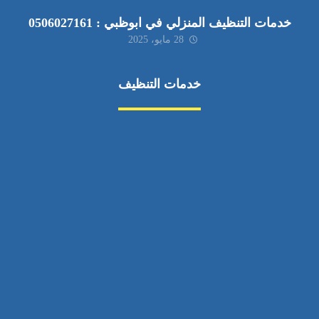
خدمات التنظيف المنزلي في ابوظبي : 0506027161
28 مايو، 2025
خدمات التنظيف
مكافحة الآفات
مركبة
بناء
غسيل سيارة
صيانة
تجاري
عادي
خدمات
الداخلية
الخارج
اتصال