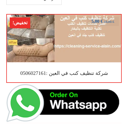
5,00
€
10,00
€
تخفيض!
شركة تنظيف كنب في العين :0506027161